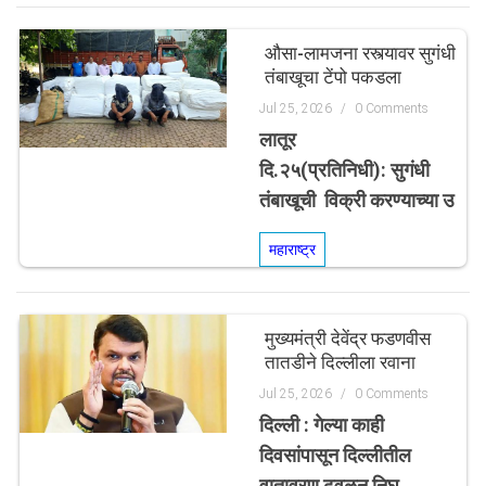
औसा-लामजना रस्त्यावर सुगंधी
तंबाखूचा टेंपो पकडला
Jul 25, 2026
/
0 Comments
लातूर
दि.२५(प्रतिनिधी): सुगंधी
तंबाखूची विक्री करण्याच्या उ
महाराष्ट्र
मुख्यमंत्री देवेंद्र फडणवीस
तातडीने दिल्लीला रवाना
Jul 25, 2026
/
0 Comments
दिल्ली : गेल्या काही
दिवसांपासून दिल्लीतील
वातावरण ढवळून निघ