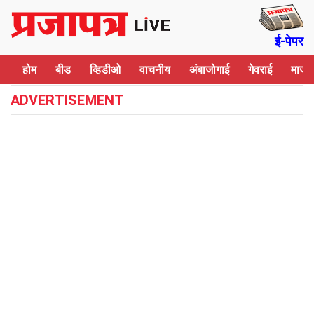
Skip to main content
ई-पेपर
होम
बीड
व्हिडीओ
वाचनीय
अंबाजोगाई
गेवराई
माजल
ADVERTISEMENT