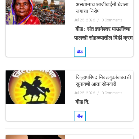
असतानाच आजीबाईंनी घेतला
जगाचा निरोप
Jul 25, 2026
/
0 Comments
बीड : संत ज्ञानेश्वर माउलींच्या
पालखी सोहळ्यातील दिंडी क्रम
बीड
जिल्हापरिषद निवडणुकांबाबतची
सुनावणी आता सोमवारी
Jul 25, 2026
/
0 Comments
बीड दि.
बीड