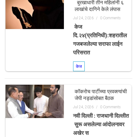
बुरखाधारी तीन महिलांनी ६
लाखांचे दागिने केले लंपास
Jul 24, 2026
/
0 Comments
केज
दि.२४(प्रतिनिधी):शहरातील
गजबजलेल्या सराफा लाईन
परिसरात
केज
कॉकरोच पार्टीच्या प्रवक्त्यांची
जेपी नड्डांसोबत बैठक
Jul 24, 2026
/
0 Comments
नवी दिल्ली : राजधानी दिल्लीत
सुरू असलेल्या आंदोलनावर
अखेर स