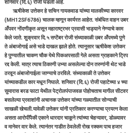
शनिवार (दि.६) रोजी घडली आहे.
ऋषीकेश उत्तेकर हे सचिन गायकवाड यांच्या मालकीच्या कारवर
(MH12SF6786) चालक म्हणून कार्यरत आहेत. संबंधित वाहन उबर
अँपवर नोंदणीकृत असून महाराष्ट्रभर प्रवासी भाड्याने नेण्याचे काम
केले जाते. शुक्रवार दि.५ सप्टेंबर रोजी संध्याकाळी उबर अँपमध्ये पुणे
ते अंबाजोगाई असे भाडे दाखल झाले होते. त्यानुसार ऋषीकेश उत्तेकर
हे पुण्यातील चाकण चौक येथे पिकअपसाठी गेले असता ग्राहकाने ट्रिप
रद्द केली. मात्र त्याच ठिकाणी उभ्या असलेल्या दोन तरुणांनी थेट भाडे
ठरवून अंबाजोगाईला जाण्याचे ठरविले. संध्याकाळी ते उत्तेकर
यांच्याकडील कार मधून निघाले. शनिवार (दि.६) रोजी पहाटेच्या ४ च्या
सुमारास बरड फाटा येथील पेट्रोलपंपाजवळ पोहोचताच मागील सीटवर
बसलेल्या प्रवाशांनी अचानक उत्तेकर यांच्या गळ्यातील सोन्याची
साखळी खेचली.यावेळी उत्तेकर यांनी प्रतिकार करण्याचा प्रयत्न केला
असता आरोपींपैकी एकाने धारदार चाकूने त्यांच्या चेहऱ्यावर, डोळ्यावर
व मानेवर वार केले. त्यानंतर गाडीत ठेवलेली रोख रक्कम पाच हजार